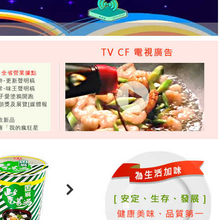
：全省營業據點
件-更新聲明稿
常-味王聲明稿
王子愛塗鴉開跑
頒獎及展覽[媒體報
飲新品
賽「我的瘋狂星
關懷協會
拋磚引玉助失親
悠遊卡 可愛加分
」悠遊卡 懷舊味濃