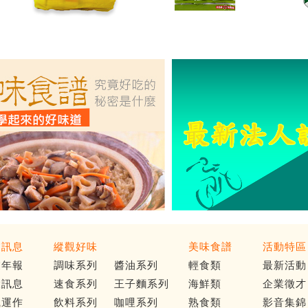
業訊息
縱觀好味
美味食譜
活動特區
業年報
調味系列
醬油系列
輕食類
最新活動
大訊息
速食系列
王子麵系列
海鮮類
企業徵才
織運作
飲料系列
咖哩系列
熟食類
影音集錦