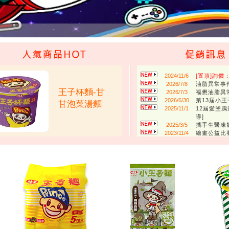
2024/11/6
[置頂]詢價
2026/7/8
油脂異常事
王子杯麵-甘
2026/7/3
福懋油脂異
2026/6/30
第13屆小
甘泡菜湯麵
2025/11/1
12屆愛塗鴉
導]
2025/3/5
攜手生醫凍
2023/11/4
繪畫公益比
球」助動物
2022/9/24
愛與和平 
2020/8/21
王子麵造型
2020/1/15
「味王味精