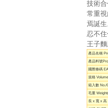
技術合
常重視
焉誕生
忍不住
王子麵
產品名稱 Pro
產品料號Prod
國際條碼 EA
規格 Volum
箱入數 No./C
毛重 Weight(
長 x 寬 x 高 L