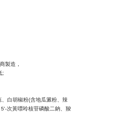
產商製造，
;
蔥、白胡椒粉(含地瓜澱粉、辣
、5’-次黃嘌呤核苷磷酸二鈉、羧