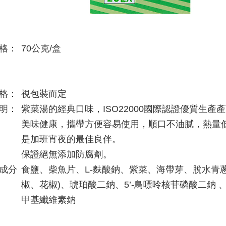
格：
70公克/盒
格：
視包裝而定
明：
紫菜湯的經典口味，ISO22000國際認證優質生產
美味健康，攜帶方便容易使用，順口不油膩，熱量低
是加班宵夜的最佳良伴。
保證絕無添加防腐劑。
成分
食鹽、柴魚片、L-麩酸鈉、紫菜、海帶芽、脫水青
椒、花椒)、琥珀酸二鈉、5’-鳥嘌呤核苷磷酸二鈉 
甲基纖維素鈉