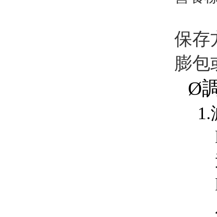
保存
膨包
Ø
1