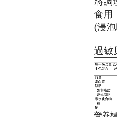
將調
食用
(浸
過敏
每一份含量
20
本包裝含
2
熱量
蛋白質
脂肪
飽和脂肪
反式脂肪
碳水化合物
糖
鈉
營養