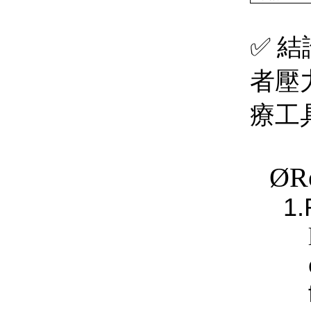
✅
結
者壓
療工
Ø
R
1.