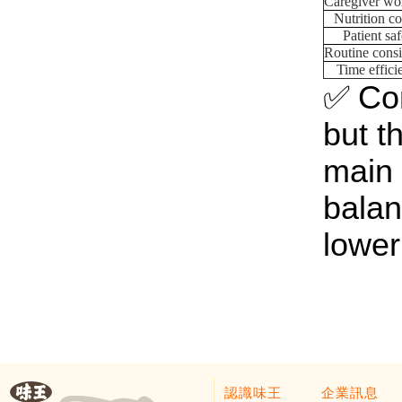
Caregiver wo
Nutrition co
Patient sa
Routine consi
Time effici
✅
Co
but t
main 
balan
lower
認識味王
企業訊息