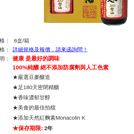
格：
6盒/箱
格：
詳細規格及報價，請來函詢問！
健康 是最好的調味
明：
100%純釀 絕不添加防腐劑與人工色素
★嚴選豆麥釀造
★足180天密閉精釀
★香味濃郁甘醇
★美食的最佳拍檔
★添加天然紅麴素Monacolin K
★保存期限:
2年