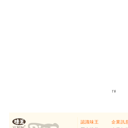
大學微生物與生化學研究所教授兼所長 潘子明 認識紅麴-紅麴與
認識味王
企業訊