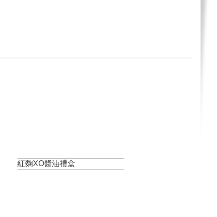
紅麴XO醬油禮盒