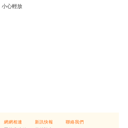
，小心輕放
素，近年來，逐漸重視其機能性、保健性。紅麴是屬於一種食品類的營
網網相連
新訊快報
聯絡我們