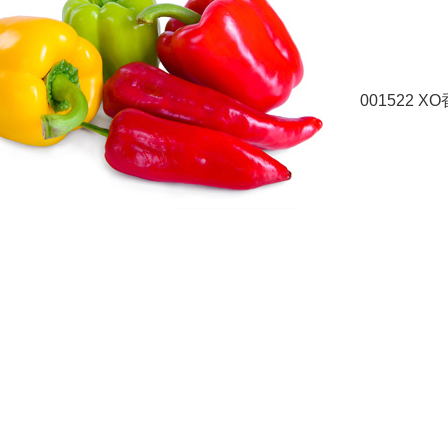
001522 X
001553 X