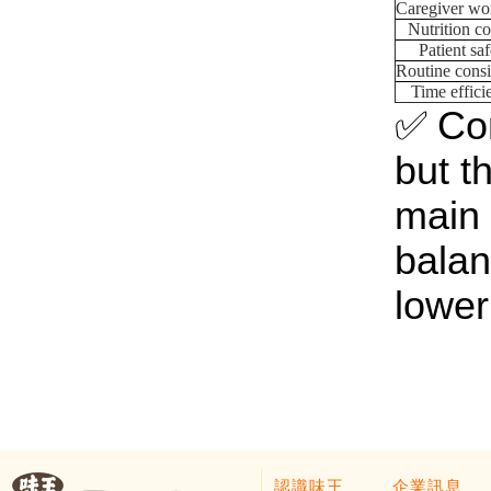
Caregiver wo
Nutrition co
Patient sa
Routine consi
Time effici
✅
Co
but t
main 
balan
lower
認識味王
企業訊息