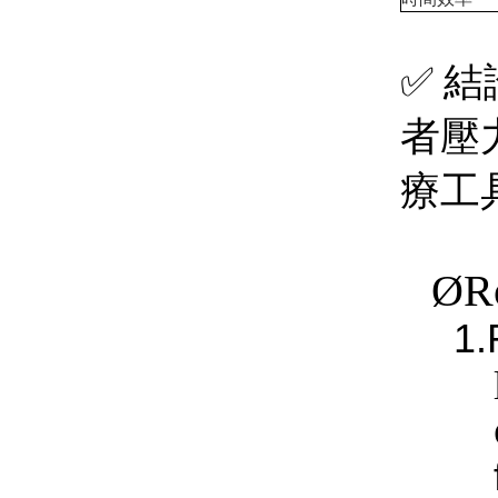
✅
結
者壓
療工
Ø
R
1.