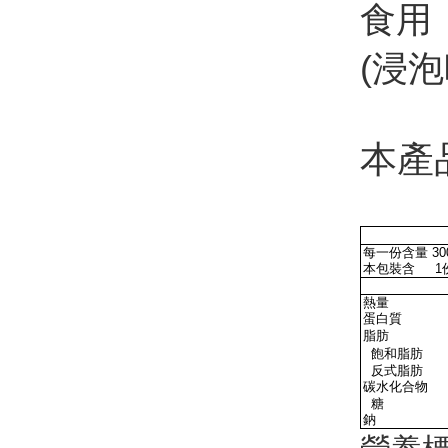
食用
(浸
本產
每一份含量
30
本包裝含
1
熱量
蛋白質
脂肪
飽和脂肪
反式脂肪
碳水化合物
糖
鈉