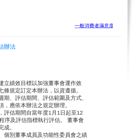
一般消費者滿意度調查，即日起至
估辦法
建立績效目標以加強董事會運作效
七條規定訂定本辦法，以資遵循。
週期、評估期間、評估範圍及方式、
項
，應依本辦法之規定辦理。
，
評估期間
自當年度1月1日起至12
程序及評估指標執行評估。 董事會
完成。
、個別董事成員及功能性委員會之績