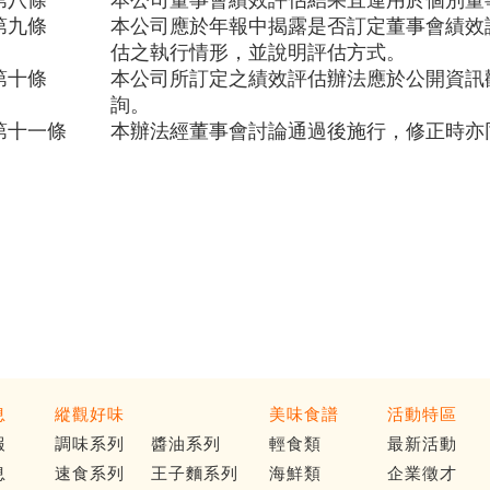
第八條
本公司董事會績效評估結果宜運用於個別董
第九條
本公司應於年報中揭露是否訂定董事會績效
估之執行情形，並說明評估方式。
第十條
本公司所訂定之績效評估辦法應於公開資訊
詢。
第十一條
本辦法經董事會討論通過後施行，修正時亦
息
縱觀好味
美味食譜
活動特區
報
調味系列
醬油系列
輕食類
最新活動
息
速食系列
王子麵系列
海鮮類
企業徵才