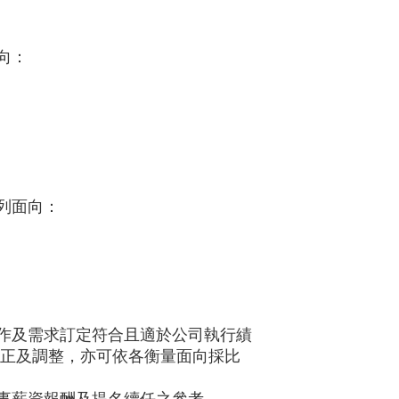
向：
列面向：
作及需求訂定
符合且適於公司執行
績
修正及調整，亦可依各衡量面向採比