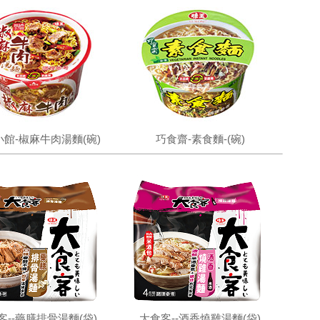
館-椒麻牛肉湯麵(碗)
巧食齋-素食麵-(碗)
客--藥膳排骨湯麵(袋)
大食客--酒香燒雞湯麵(袋)