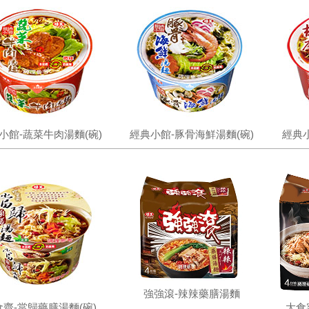
小館-蔬菜牛肉湯麵(碗)
經典小館-豚骨海鮮湯麵(碗)
經典小
強強滾-辣辣藥膳湯麵
食齋-當歸藥膳湯麵(碗)
大食