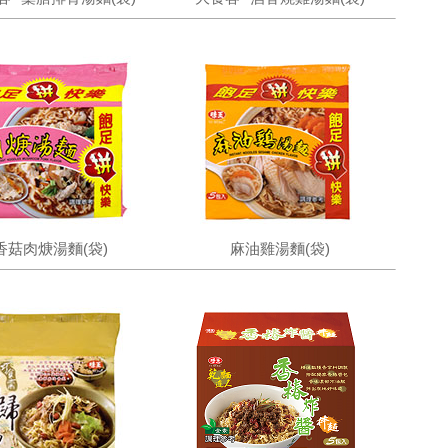
香菇肉焿湯麵(袋)
麻油雞湯麵(袋)