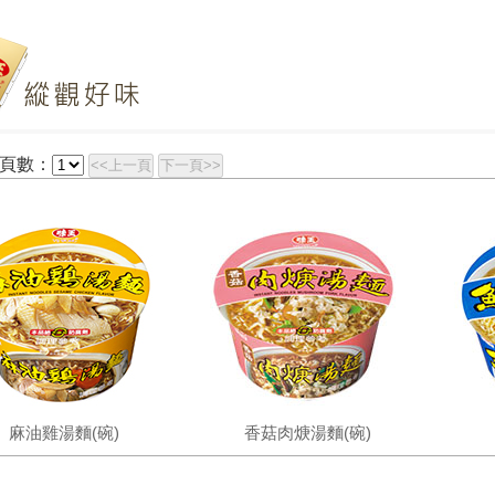
頁數：
<<上一頁
下一頁>>
麻油雞湯麵(碗)
香菇肉焿湯麵(碗)