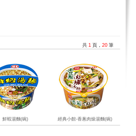
共
1
頁，
20
筆
鮮蝦湯麵(碗)
經典小館-香蔥肉燥湯麵(碗)