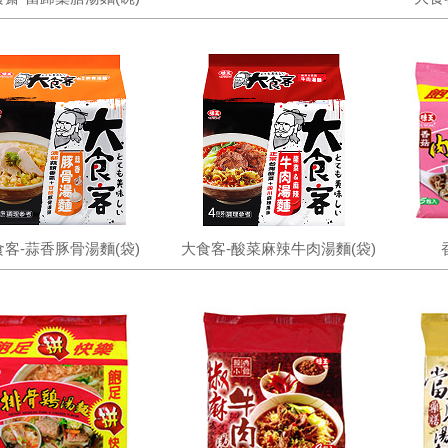
食客-蒜香豚骨湯麵(袋)
大食客-酸菜麻辣牛肉湯麵(袋)